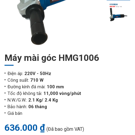
Máy mài góc HMG1006
Điện áp:
220V - 50Hz
Công suất:
710 W
Đường kính đá mài:
100 mm
Tốc độ không tải:
11,000 vòng/phút
N.W./G.W.:
2.1 Kg/ 2.4 Kg
Bảo hành:
06 tháng
Giá bán
636.000 ₫
(Đã bao gồm VAT)