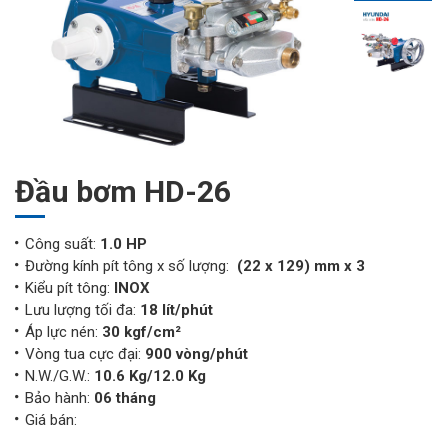
Đầu bơm HD-26
Công suất:
1.0 HP
Đường kính pít tông x số lượng:
(22 x 129) mm x 3
Kiểu pít tông:
INOX
Lưu lượng tối đa:
18 lít/phút
Áp lực nén:
30 kgf/cm²
Vòng tua cực đại:
900 vòng/phút
N.W./G.W.:
10.6 Kg/12.0 Kg
Bảo hành:
06 tháng
Giá bán: