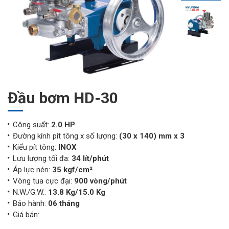
Đầu bơm HD-30
Công suất:
2.0 HP
Đường kính pít tông x số lượng:
(30 x 140) mm x 3
Kiểu pít tông:
INOX
Lưu lượng tối đa:
34 lít/phút
Áp lực nén:
35 kgf/cm²
Vòng tua cực đại:
900 vòng/phút
N.W./G.W.:
13.8 Kg/15.0 Kg
Bảo hành:
06 tháng
Giá bán: