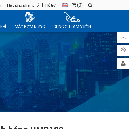
(
0
)
n
Hệ thống phân phối
Hỗ trợ
KHÍ
MÁY BƠM NƯỚC
DỤNG CỤ LÀM VƯỜN