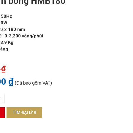
nh bóng HMB180
- 50Hz
00W
ráp:
180 mm
ải:
0-3,200 vòng/phút
 3.9 Kg
háng
 ₫
00 ₫
(Đã bao gồm VAT)
+
TÌM ĐẠI LÝ