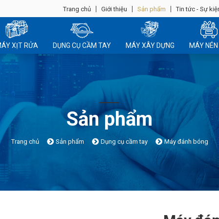
Trang chủ
Giới thiệu
Sản phẩm
Tin tức - Sự kiệ
ÁY XỊT RỬA
DỤNG CỤ CẦM TAY
MÁY XÂY DỰNG
MÁY NÉN 
Sản phẩm
Trang chủ
Sản phẩm
Dụng cụ cầm tay
Máy đánh bóng