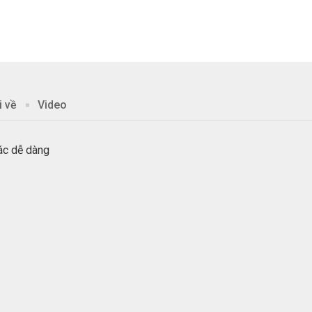
i về
Video
ác dễ dàng