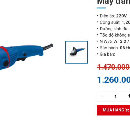
Máy đá
Điện áp:
220V 
Công suất:
1,2
Đường kính đĩa 
Tốc độ không t
N.W./G.W.:
3.2 /
Bảo hành:
06 t
Giá bán:
1.470.000
1.260.0
-
MUA HÀNG