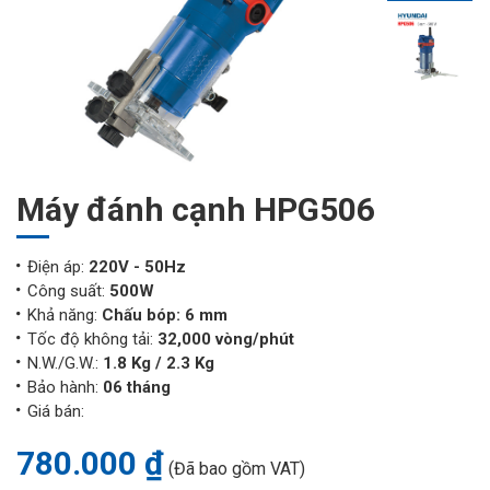
Máy đánh cạnh HPG506
Điện áp:
220V - 50Hz
Công suất:
500W
Khả năng:
Chấu bóp: 6 mm
Tốc độ không tải:
32,000 vòng/phút
N.W./G.W.:
1.8 Kg / 2.3 Kg
Bảo hành:
06 tháng
Giá bán:
780.000 ₫
(Đã bao gồm VAT)