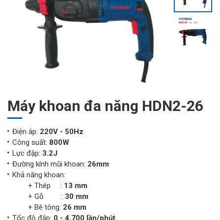
Máy khoan đa năng HDN2-26
Điện áp:
220V - 50Hz
Công suất:
800W
Lực đập:
3.2J
Đường kính mũi khoan:
26mm
Khả năng khoan:
+ Thép :
13 mm
+ Gỗ :
30 mm
+ Bê tông:
26 mm
Tốc độ đập:
0 - 4,700 lần/phút