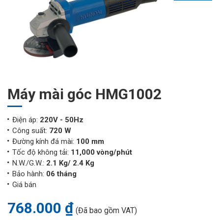
Máy mài góc HMG1002
Điện áp:
220V - 50Hz
Công suất:
720 W
Đường kính đá mài:
100 mm
Tốc độ không tải:
11,000 vòng/phút
N.W./G.W.:
2.1 Kg/ 2.4 Kg
Bảo hành:
06 tháng
Giá bán
768.000 ₫
(Đã bao gồm VAT)