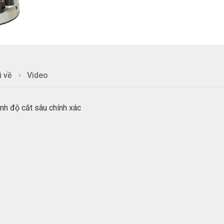
i về
Video
ỉnh độ cắt sâu chính xác