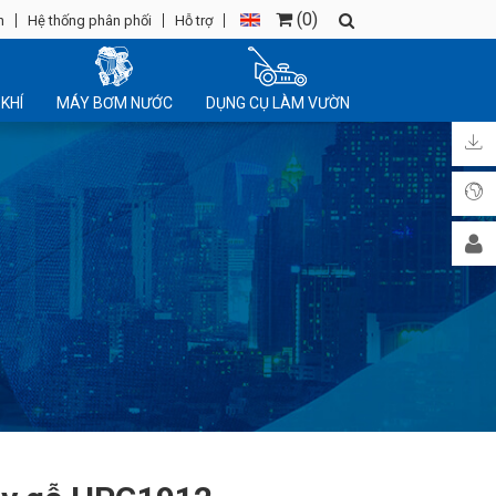
(
0
)
n
Hệ thống phân phối
Hỗ trợ
KHÍ
MÁY BƠM NƯỚC
DỤNG CỤ LÀM VƯỜN