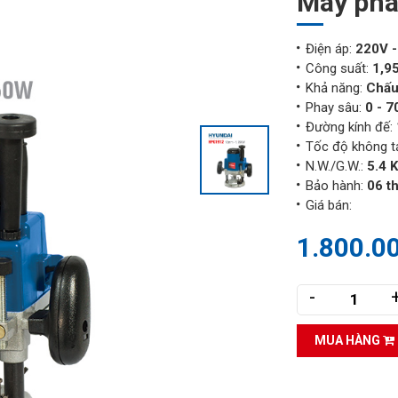
Máy pha
Điện áp:
220V 
Công suất:
1,9
Khả năng:
Chấu
Phay sâu:
0 - 
Đường kính đế:
Tốc độ không t
N.W./G.W.:
5.4 K
Bảo hành:
06 t
Giá bán:
1.800.0
-
MUA HÀNG