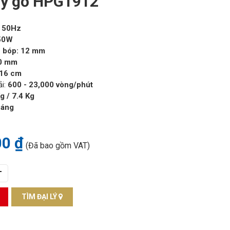
y gỗ HPG1912
- 50Hz
50W
 bóp: 12 mm
70 mm
16 cm
ải:
600 - 23,000 vòng/phút
g / 7.4 Kg
háng
00 ₫
(Đã bao gồm VAT)
+
TÌM ĐẠI LÝ