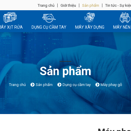
Trang chủ
Giới thiệu
Sản phẩm
Tin tức - Sự kiệ
ÁY XỊT RỬA
DỤNG CỤ CẦM TAY
MÁY XÂY DỰNG
MÁY NÉN 
Sản phẩm
Trang chủ
Sản phẩm
Dụng cụ cầm tay
Máy phay gỗ