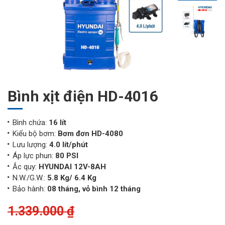
Bình xịt điện HD-4016
Bình chứa:
16 lít
Kiểu bộ bơm:
Bơm đơn HD-4080
Lưu lượng:
4.0 lít/phút
Áp lực phun:
80 PSI
Ắc quy:
HYUNDAI 12V-8AH
N.W./G.W.:
5.8 Kg/ 6.4 Kg
Bảo hành:
08 tháng, vỏ bình 12 tháng
1.339.000 ₫