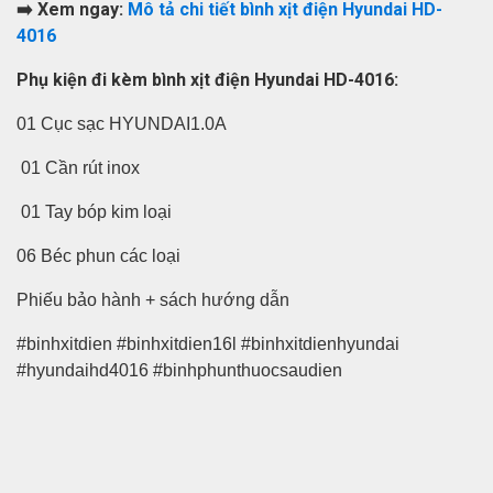
➡️ Xem ngay:
Mô tả chi tiết bình xịt điện Hyundai HD-
4016
Phụ kiện đi kèm bình xịt điện Hyundai HD-4016:
01 Cục sạc HYUNDAI1.0A
01 Cần rút inox
01 Tay bóp kim loại
06 Béc phun các loại
Phiếu bảo hành + sách hướng dẫn
#binhxitdien #binhxitdien16l #binhxitdienhyundai
#hyundaihd4016 #binhphunthuocsaudien