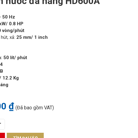
 nước đa năng HD600A
- 50 Hz
 kW/ 0.8 HP
0 vòng/phút
hút, xả:
25 mm/ 1 inch
a:
50 lít/ phút
44
B
/ 12.2 Kg
háng
00 ₫
(Đã bao gồm VAT)
+