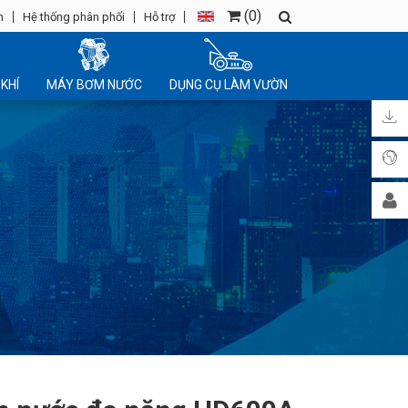
(
0
)
n
Hệ thống phân phối
Hỗ trợ
KHÍ
MÁY BƠM NƯỚC
DỤNG CỤ LÀM VƯỜN