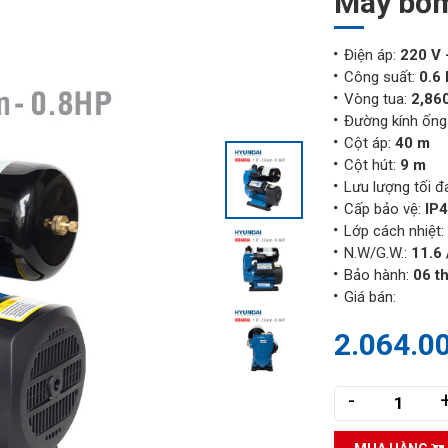
Máy bơm
Điện áp:
220 V 
Công suất:
0.6
Vòng tua:
2,86
Đường kính ống 
Cột áp:
40 m
Cột hút:
9 m
Lưu lượng tối đ
Cấp bảo vệ:
IP
Lớp cách nhiệt:
N.W/G.W.:
11.6 
Bảo hành:
06 t
Giá bán:
2.064.0
-