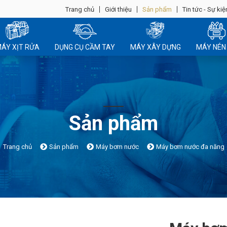
Trang chủ
Giới thiệu
Sản phẩm
Tin tức - Sự kiệ
ÁY XỊT RỬA
DỤNG CỤ CẦM TAY
MÁY XÂY DỰNG
MÁY NÉN 
Sản phẩm
Trang chủ
Sản phẩm
Máy bơm nước
Máy bơm nước đa năng