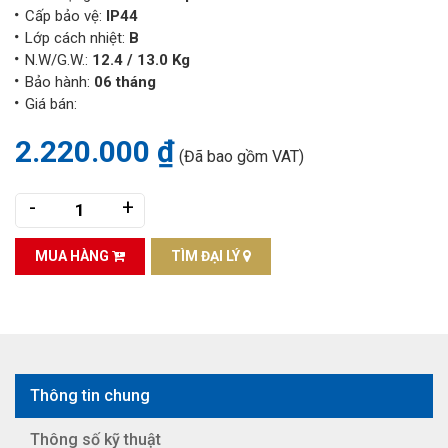
Cấp bảo vệ:
IP44
Lớp cách nhiệt:
B
N.W/G.W.:
12.4 / 13.0 Kg
Bảo hành:
06 tháng
Giá bán:
2.220.000 ₫
(Đã bao gồm VAT)
-
+
MUA HÀNG
TÌM ĐẠI LÝ
Thông tin chung
Thông số kỹ thuật