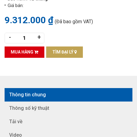
Giá bán:
9.312.000 ₫
(Đã bao gồm VAT)
-
+
MUA HÀNG
TÌM ĐẠI LÝ
Thông tin chung
Thông số kỹ thuật
Tải về
Video