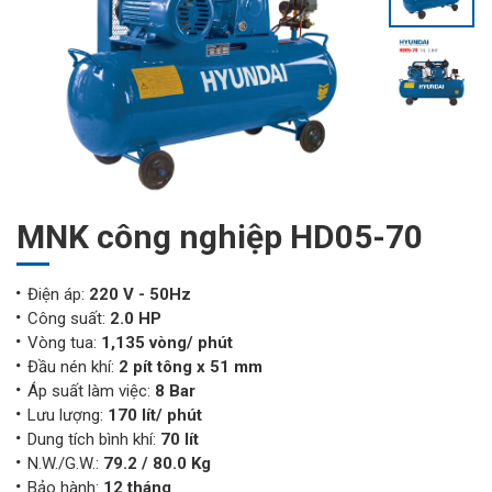
MNK công nghiệp HD05-70
Điện áp:
220 V - 50Hz
Công suất:
2.0 HP
Vòng tua:
1,135 vòng/ phút
Đầu nén khí:
2 pít tông x 51 mm
Áp suất làm việc:
8 Bar
Lưu lượng:
170 lít/ phút
Dung tích bình khí:
70 lít
N.W./G.W.:
79.2 / 80.0 Kg
Bảo hành:
12 tháng