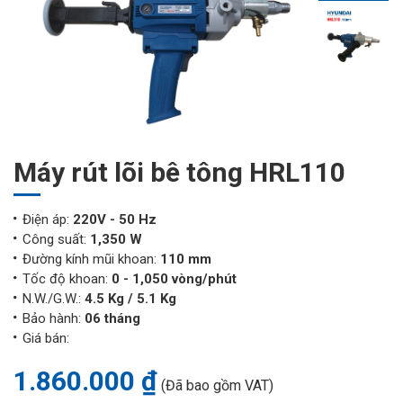
Máy rút lõi bê tông HRL110
Điện áp:
220V - 50 Hz
Công suất:
1,350 W
Đường kính mũi khoan:
110 mm
Tốc độ khoan:
0 - 1,050 vòng/phút
N.W./G.W.:
4.5 Kg / 5.1 Kg
Bảo hành:
06 tháng
Giá bán:
1.860.000 ₫
(Đã bao gồm VAT)