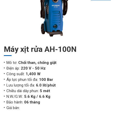
Máy xịt rửa AH-100N
Mô tơ:
Chổi than, chống giật
Điện áp:
220 V - 50 Hz
Công suất:
1,400 W
Áp lực phun tối đa:
100 Bar
Lưu lượng tối đa:
6.0 lít/phút
Chiều dài dây phun:
5 mét
N.W./G.W.:
5.6 Kg / 6.6 Kg
Bảo hành:
06 tháng
Giá bán: