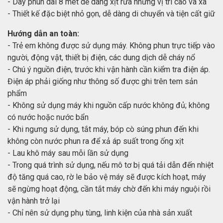
- Dây phun dài 8 mét dễ dàng xịt rửa những vị trí cao và xa
- Thiết kế đặc biệt nhỏ gọn, dễ dàng di chuyển và tiện cất giữ
Hướng dẫn an toàn:
- Trẻ em không được sử dụng máy. Không phun trực tiếp vào
người, động vật, thiết bị điện, các dung dịch dễ cháy nổ
- Chú ý nguồn điện, trước khi vận hành cần kiểm tra điện áp.
Điện áp phải giống như thông số được ghi trên tem sản
phẩm
- Không sử dụng máy khi nguồn cấp nước không đủ; không
có nước hoặc nước bẩn
- Khi ngưng sử dụng, tắt máy, bóp cò súng phun đến khi
không còn nước phun ra để xả áp suất trong ống xịt
- Lau khô máy sau mỗi lần sử dụng
- Trong quá trình sử dụng, nếu mô tơ bị quá tải dẫn đến nhiệt
độ tăng quá cao, rờ le bảo vệ máy sẽ được kích hoạt, máy
sẽ ngừng hoạt động, cần tắt máy chờ đến khi máy nguội rồi
vận hành trở lại
- Chỉ nên sử dụng phụ tùng, linh kiện của nhà sản xuất