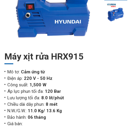
Máy xịt rửa HRX915
Mô tơ:
Cảm ứng từ
Điện áp:
220 V - 50 Hz
Công suất:
1,500 W
Áp lực phun tối đa:
120 Bar
Lưu lượng tối đa:
8.0 lít/phút
Chiều dài dây phun:
8 mét
N.W./G.W.:
11.0 Kg/ 13.6 Kg
Bảo hành:
06 tháng
Giá bán: