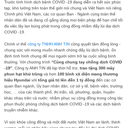
Trước tình hình dịch bệnh COVID -19 đang diễn ra hết sức phức
tạp, khó lường trên toàn thế giới nói chung và Việt Nam nói riêng.
Chính phủ Việt Nam, các cơ quan Ban - Ngành cùng toàn thể
nhân dân đã và đang cố gắng dùng mọi biện pháp để hạn chế tối
đa việc lây lan bùng phát trong cộng đồng nhằm đẩy lùi đại dịch
COVID -19.
Chính vì thế
công ty TNHH ANH TIN
cũng quyết tâm đồng lòng -
chung sức với mong muốn nhanh chóng đẩy lùi dịch bệnh, ổn
định tình hình chung để mọi người sớm trở lại cuộc sống bình
thường. Với chương trình
“Cùng chung tay chống dịch COVID
-19”
, Công ty ANH TIN đã kịp thời hỗ trợ,
trao tặng 300 máy
phun hạt khử trùng
và hơn
100 bình xịt điện mang thương
hiệu Hyundai
với
tổng giá trị lên đến 1 tỷ đồng
đến các cơ
quan Ban ngành, Ủy ban nhân dân, cơ sở y tế, bệnh viện, trường
học, … của các thành phố, thị trấn, xã, phường, quận, huyện
khác nhau trên cả nước: nhằm phục vụ cộng đồng trong công tác
phun thuốc phòng chống dịch bệnh COVID -19 và các dịch bệnh
truyền nhiễm khác.
Vì sức khỏe cộng đồng và một đất nước Việt Nam an lành, thịnh
vượng, mỗi cá nhân hãy cùng chung tay đẩy lùi đại dịch COVID