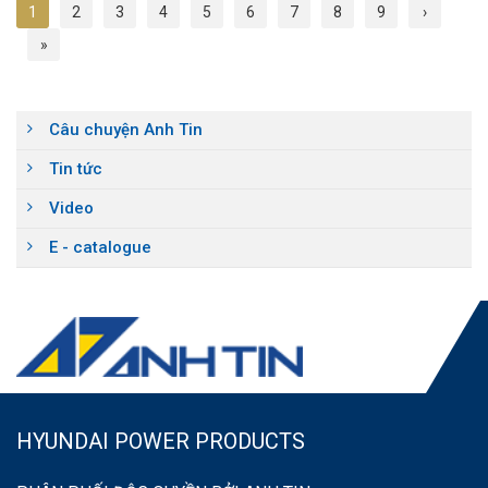
1
2
3
4
5
6
7
8
9
›
»
Câu chuyện Anh Tin
Tin tức
Video
E - catalogue
HYUNDAI POWER PRODUCTS