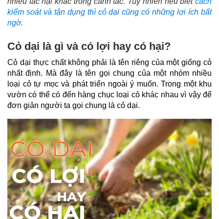
nhiều tác hại khác trong canh tác. Tuy nhiên nếu biết
cách
kiểm soát và tận dụng thì cỏ dại cũng có những lợi ích bất
ngờ
.
Cỏ dại là gì và có lợi hay có hại?
Cỏ dại thực chất không phải là tên riêng của một giống cỏ 
nhất định. Mà đây là tên gọi chung của một nhóm nhiều 
loại cỏ tự mọc và phát triển ngoài ý muốn. 
Trong một khu 
vườn có thể có đến hàng chục loại cỏ khác nhau vì vậy để 
đơn giản người ta gọi chung là cỏ dại.