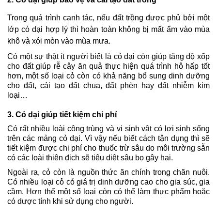
Trong quá trình canh tác, nếu đất trồng được phủ bởi một 
lớp cỏ dại hợp lý thì hoàn toàn không bị mất ẩm vào mùa 
khô và xói mòn vào mùa mưa. 
Có một sự thật ít người biết là cỏ dại còn giúp tăng độ xốp 
cho đất giúp rễ cây ăn quả thực hiện quá trình hô hấp tốt 
hơn, một số loại cỏ còn có khả năng bổ sung dinh dưỡng 
cho đất, cải tạo đất chua, đất phèn hay đất nhiễm kim 
loại…
3. Cỏ dại giúp tiết kiệm chi phí
Có rất nhiều loài công trùng và vi sinh vật có lợi sinh sống 
trên các mảng cỏ dại. Vì vậy nếu biết cách tận dụng thì sẽ 
tiết kiệm được chi phí cho thuốc trừ sâu do môi trường sẵn 
có các loài thiên địch sẽ tiêu diệt sâu bọ gây hại.
Ngoài ra, cỏ còn là nguồn thức ăn chính trong chăn nuôi. 
Có nhiều loại cỏ có giá trị dinh dưỡng cao cho gia súc, gia 
cầm. Hơn thế một số loại còn có thể làm thực phẩm hoặc 
có dược tính khi sử dụng cho người.