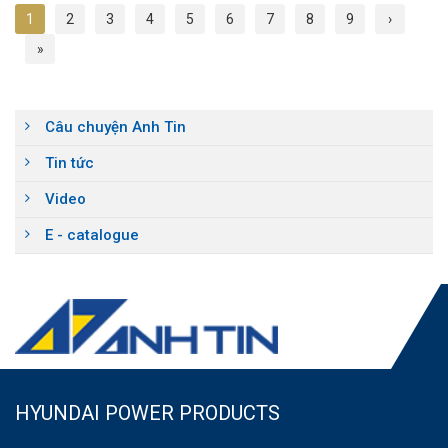
1
2
3
4
5
6
7
8
9
›
»
Câu chuyện Anh Tin
Tin tức
Video
E - catalogue
HYUNDAI POWER PRODUCTS