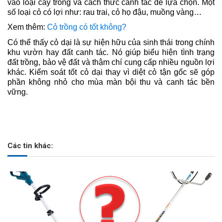
vào loại cây trồng và cách thức canh tác để lựa chọn. Một 
số loại cỏ có lợi như: rau trai, cỏ họ đậu, muồng vàng…
Xem thêm: 
Cỏ trồng có tốt không?
Có thể thấy cỏ dại là sự hiện hữu của sinh thái trong chính 
khu vườn hay đất canh tác. Nó giúp biểu hiện tình trạng 
đất trồng, bảo vệ đất và thậm chí cung cấp nhiều nguồn lợi 
khác. Kiểm soát tốt cỏ dại thay vì diệt cỏ tận gốc sẽ góp 
phần không nhỏ cho mùa màn bội thu và canh tác bền 
vững.
Các tin khác: