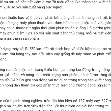
 10 vụ rau số tiền tiết kiệm được 78 triệu đồng. Giá thành sản xuất 
ảm 25% so với sản xuất bằng sức người.
un thuốc bảo vệ thực vật, phân bón nông dân phải mang bình xịt, 
ới việc sử dụng máy phun thuốc vừa đảm bảo nhanh, hiệu quả vừa gi
máy phun thuốc rút ngắn thời gian phun thuốc xuống 1,5 giờ/ha (ph
g máy phun giảm 12% so với sản xuất bằng thủ công, mỗi vụ tiết ki
giảm giá thành sản phẩm.
ử dụng máy xới BL550 làm đất rất thích hợp với điều kiện canh tác ra
làm đất bằng tay, tạo điều kiện cây giống dễ nẩy mầm và phát triển 
động.
ng rau cải thiện tình trạng thiếu hụt lực lượng lao động trong nông 
 hạ giá thành và nâng cao chất lượng sản phẩm, có thể mở rộng di
o chuẩn GAP. Cơ giới hóa đóng vai trò quan trọng trong sản xuất nông
ch nông dân tham gia góp phần thực hiện chủ trương công nghiệp h
kê của ngành nông nghiệp, trên địa bàn hiện có 187 máy cày, 627 m
ieo sạ, chiếm trên 98% diện tích. Về thực hiện cơ giới hóa trong thu