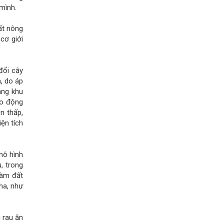
mình.
ất nông
cơ giới
đổi cây
, do áp
ang khu
ao động
n thấp,
ện tích
mô hình
, trong
làm đất
ha, như
 rau ăn