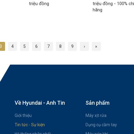
triệu đồng
triệu đồng - 100% ch
hãng
3
4
5
6
7
8
9
›
»
Về Hyundai - Anh Tin
Sản phẩm
Giới thiệu
Máy xịt rửa
Tin tức - Sự kiện
Dụng cụ cầm tay
Hệ thống phân phối
Máy nén khí