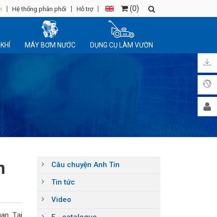
(
0
)
n
Hệ thống phân phối
Hỗ trợ
KHÍ
MÁY BƠM NƯỚC
DỤNG CỤ LÀM VƯỜN
n
Câu chuyện Anh Tin
Tin tức
Video
an. Tại
E - catalogue