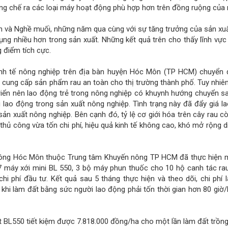
áng chế ra các loại máy hoạt động phù hợp hơn trên đồng ruộng của 
n và Nghề muối, những năm qua cùng với sự tăng trưởng của sản xu
ụng nhiều hơn trong sản xuất. Những kết quả trên cho thấy lĩnh vực 
 điểm tích cực.
inh tế nông nghiệp trên địa bàn huyện Hóc Môn (TP HCM) chuyển 
, cung cấp sản phẩm rau an toàn cho thị trường thành phố. Tuy nhiên
triển nên lao động trẻ trong nông nghiệp có khuynh hướng chuyển s
ếu lao động trong sản xuất nông nghiệp. Tình trạng này đã đẩy giá l
sản xuất nông nghiệp. Bên cạnh đó, tỷ lệ cơ giới hóa trên cây rau cò
hủ công vừa tốn chi phí, hiệu quả kinh tế không cao, khó mở rộng di
 nông Hóc Môn thuộc Trung tâm Khuyến nông TP HCM đã thực hiện 
 7 máy xới mini BL 550, 3 bộ máy phun thuốc cho 10 hộ canh tác rau
 phí đầu tư. Kết quả sau 5 tháng thực hiện và theo dõi, chi phí 
g khi làm đất bằng sức người lao động phải tốn thời gian hơn 80 giờ/
t BL550 tiết kiệm được 7.818.000 đồng/ha cho một lần làm đất trồng