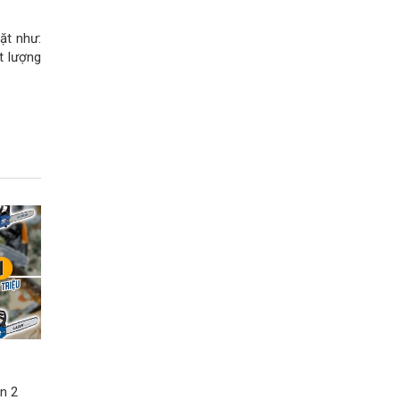
ặt như:
t lượng
ơn 2