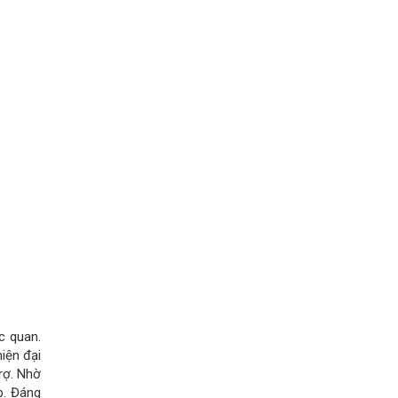
c quan.
iện đại
rợ. Nhờ
p. Đáng