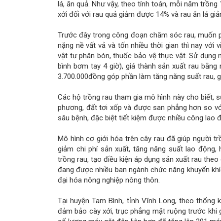
lá, ăn quả. Như vậy, theo tính toán, mỗi năm trồng
xới đối với rau quả giảm được 14% và rau ăn lá gi
Trước đây trong công đoạn chăm sóc rau, muốn ph
nặng nề vất vả và tốn nhiều thời gian thì nay v
vật tư phân bón, thuốc bảo vệ thực vật. Sử dụng 
bình bơm tay 4 giờ), giá thành sản xuất rau bằn
3.700.000đồng góp phần làm tăng năng suất rau, 
Các hộ trồng rau tham gia mô hình này cho biết, s
phương, đất tơi xốp và được san phẳng hơn so với 
sâu bệnh, đặc biệt tiết kiệm được nhiều công lao 
Mô hình cơ giới hóa trên cây rau đã giúp người trồ
giảm chi phí sản xuất, tăng năng suất lao động,
trồng rau, tạo điều kiện áp dụng sản xuất rau the
đang được nhiều ban ngành chức năng khuyến khí
đại hóa nông nghiệp nông thôn.
Tại huyện Tam Bình, tỉnh Vĩnh Long, theo thống 
đảm bảo cày xới, trục phẳng mặt ruộng trước khi g