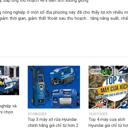
y, đáp ứng thu hoạch 98% diện tích xuống giống.
g nông nghiệp ở một số địa phương này đã cho thấy lợi ích nhiều m
giảm thời gian, giảm thất thoát sau thu hoạch… tăng năng suất, chấ
nghiệp và
khi chọn
07/08/2023
13/07/2023
Top 3 máy xịt rửa Hyundai
Top 4 máy cưa xích
chính hãng giá chỉ từ hơn 2
Hyundai giá chỉ từ h