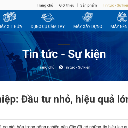
Trang chủ
Giới thiệu
Sản phẩm
Tin tức - Sự kiệ
ÁY XỊT RỬA
DỤNG CỤ CẦM TAY
MÁY XÂY DỰNG
MÁY NÉN 
Tin tức - Sự kiện
Trang chủ
Tin tức - Sự kiện
iệp: Đầu tư nhỏ, hiệu quả lớ
 cơ giới hóa trong nông nghiệp gần đây đã có những tín hiệu lạc qu