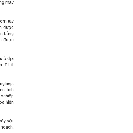
bằng máy
bơm tay
ảm được
un bằng
ệm được
u ở địa
tốt, ít
nghiệp,
ện tích
 nghiệp
óa hiện
áy xới,
 hoạch,