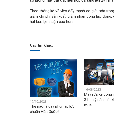
số lượng máy gặt đập liên hợp đã tăng lên 291 má
Theo thống kê về việc đẩy mạnh cơ giới hóa tron
giảm chi phí sản xuất, giảm nhân công lao động, 
hạt lúa, lợi nhuận cao hơn.
Các tin khác:
16/08/2023
Máy rửa xe công 
3 Lưu ý cần biết 
17/10/2023
mua
Thế nào là dây phun áp lực
chuẩn Hàn Quốc?