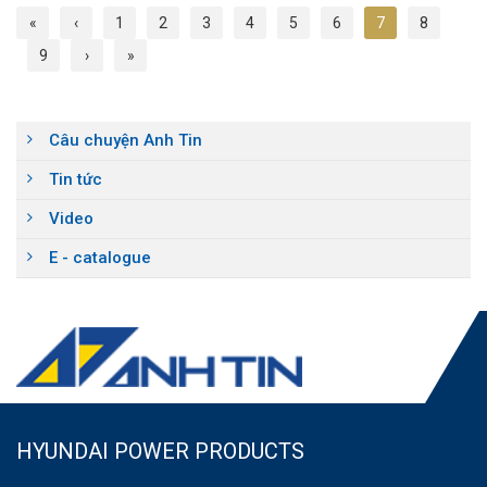
«
‹
1
2
3
4
5
6
7
8
9
›
»
Câu chuyện Anh Tin
Tin tức
Video
E - catalogue
HYUNDAI POWER PRODUCTS