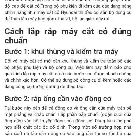
độ cao để cắt cỏ.Trong bộ phụ kiện đi kèm của các dạng hàng
chính hãng như máy cắt cỏ Hyundai thì đều có sẵn bộ dụng cụ
để tháo lắp máy bao gồm: tua vít, bộ lục giác, dây rút….
Cách lắp ráp máy cắt cỏ đúng
chuẩn
Bước 1: khui thùng và kiểm tra máy
Đối với máy cắt cỏ mới cần khui thùng và kiểm tra toàn bộ các
bộ phận, phụ kiện và bộ công cụ. Việc làm này đảm bảo cho
quá trình lắp ráp máy cắt cỏ ở các bước sau được nhanh chóng
và chính xác hơn. Có thể sử dụng bộ công cụ đi kèm hoặc các
dạng công cụ tương đương để thao tác.
Bước 2: ráp ống cần vào động cơ
Tại bước này nên để cả động cơ và ống cần của máy trên bề
mặt phẳng và chắc chắn. Lắp phần bắp chuối (đoạn cuối của
ống cần) vào bộ truyền động của động cơ. Dùng lục giác phù
hợp siết chặt các ốc cố định. Trong một số trường hợp, nhà
sản xuất đã lắp sẵn động cơ vào ống cần thì có thể bỏ qua