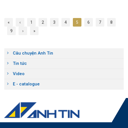
«
‹
1
2
3
4
5
6
7
8
9
›
»
Câu chuyện Anh Tin
Tin tức
Video
E - catalogue