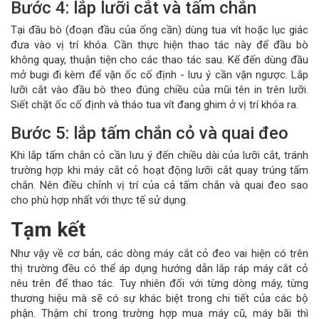
Bước 4: lắp lưỡi cắt và tấm chắn
Tại đầu bò (đoạn đầu của ống cần) dùng tua vít hoặc lục giác
đưa vào vị trí khóa. Cần thực hiện thao tác này để đầu bò
không quay, thuận tiện cho các thao tác sau. Kế đến dùng đầu
mở bugi đi kèm để vặn ốc cố định - lưu ý cần vặn ngược. Lắp
lưỡi cắt vào đầu bò theo đúng chiều của mũi tên in trên lưỡi.
Siết chặt ốc cố định và tháo tua vít đang ghim ở vị trí khóa ra.
Bước 5: lắp tấm chắn cỏ và quai đeo
Khi lắp tấm chắn cỏ cần lưu ý đến chiều dài của lưỡi cắt, tránh
trường hợp khi máy cắt cỏ hoạt động lưỡi cắt quay trúng tấm
chắn. Nên điều chỉnh vị trí của cả tấm chắn và quai đeo sao
cho phù hợp nhất với thực tế sử dụng.
Tạm kết
Như vậy về cơ bản, các dòng máy cắt cỏ đeo vai hiện có trên
thị trường đều có thể áp dụng hướng dẫn lắp ráp máy cắt cỏ
nêu trên để thao tác. Tuy nhiên đối với từng dòng máy, từng
thương hiệu mà sẽ có sự khác biệt trong chi tiết của các bộ
phận. Thậm chí trong trường hợp mua máy cũ, máy bãi thì