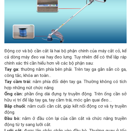
Động cơ và bộ cần cắt là hai bộ phận chính của máy cắt cỏ, kể
cả dòng máy đeo vai hay đeo lưng. Tuy nhiên để có thể lắp ráp
chính xác thì cần hiểu hơn về các bộ phận sau:
Tay ga:
thường nằm phía bên phải. Trên tay ga gắn sẵn cò ga,
công tắc, khóa an toàn…
Tay cầm trái:
nằm phía đối diện tay ga. Thường không có tích
hợp những nút chức năng.
Ống cần:
phần ống dài đựng ty truyền động. Trên ống cần sở
hữu vị trí để lắp tay ga, tay cầm trái, móc gắn quai đeo….
Bắp chuối:
nằm cuối cần cắt, giúp kết nối động cơ và ty truyền
động.
Đầu bò:
nằm ở đầu còn lại của cần cắt và chức năng truyền
động từ ty sang lưỡi cắt.
Lưỡi cắt:
được lắp chắc chắn vào đầu bò. Thường quay ở tốc