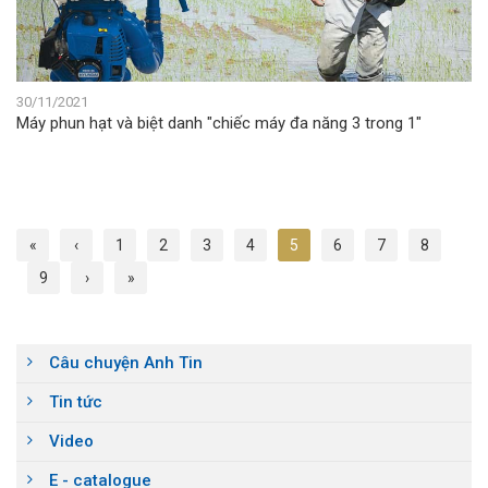
30/11/2021
Máy phun hạt và biệt danh "chiếc máy đa năng 3 trong 1"
«
‹
1
2
3
4
5
6
7
8
9
›
»
Câu chuyện Anh Tin
Tin tức
Video
E - catalogue