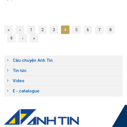
«
‹
1
2
3
4
5
6
7
8
9
›
»
Câu chuyện Anh Tin
Tin tức
Video
E - catalogue