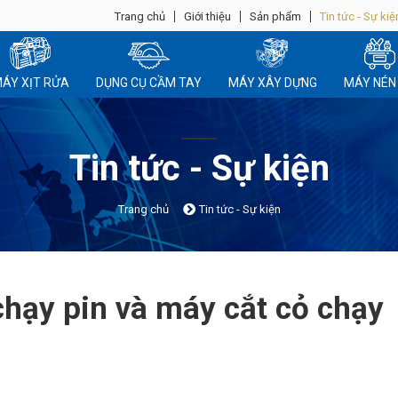
Trang chủ
Giới thiệu
Sản phẩm
Tin tức - Sự kiệ
ÁY XỊT RỬA
DỤNG CỤ CẦM TAY
MÁY XÂY DỰNG
MÁY NÉN 
Tin tức - Sự kiện
Trang chủ
Tin tức - Sự kiện
chạy pin và máy cắt cỏ chạy