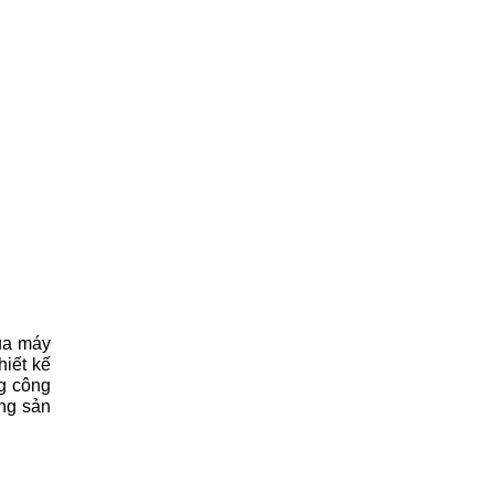
a máy 
hiết kế
g công
ng sản