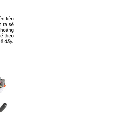
n liệu 
 ra sẽ 
khoảng
kế theo
ể đẩy.