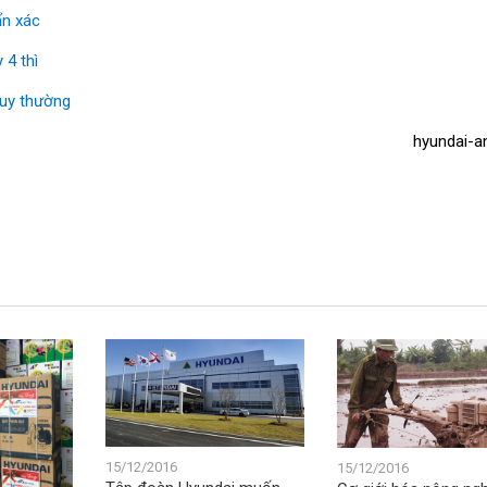
ẩn xác
 4 thì
 quy thường
hyundai-an
15/12/2016
15/12/2016