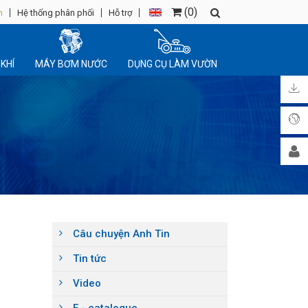
(
0
)
n
Hệ thống phân phối
Hỗ trợ
KHÍ
MÁY BƠM NƯỚC
DỤNG CỤ LÀM VƯỜN
Câu chuyện Anh Tin
Tin tức
Video
E - catalogue