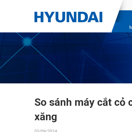
M
So sánh máy cắt cỏ 
xăng
05/09/2024