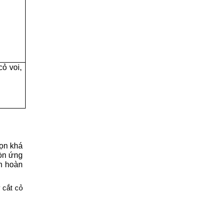
ỏ voi, 
…
ọn khá 
còn ứng
n hoàn
 cắt cỏ