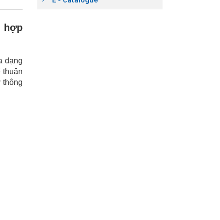
ù hợp
đa dạng
 thuận
y thông