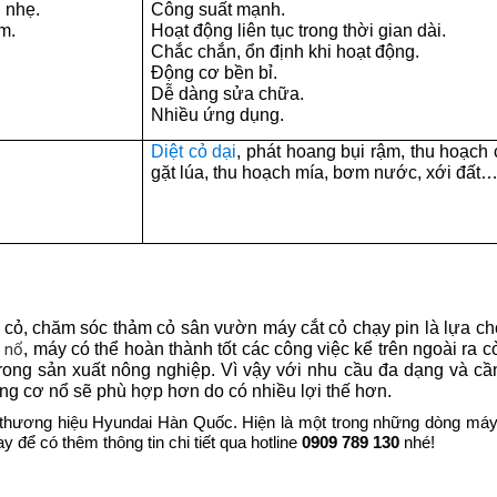
 nhẹ.
Công suất mạnh.
m.
Hoạt động liên tục trong thời gian dài.
Chắc chắn, ổn định khi hoạt động.
Động cơ bền bỉ.
Dễ dàng sửa chữa.
Nhiều ứng dụng.
Diệt cỏ dại
, phát hoang bụi rậm, thu hoạch c
gặt lúa, thu hoạch mía, bơm nước, xới đất
 cỏ, chăm sóc thảm cỏ sân vườn máy cắt cỏ chạy pin là lựa ch
 nổ
, máy có thể hoàn thành tốt các công việc kể trên ngoài ra 
rong sản xuất nông nghiệp. Vì vậy với nhu cầu đa dạng và cầ
ng cơ nổ sẽ phù hợp hơn do có nhiều lợi thế hơn.
thương hiệu Hyundai Hàn Quốc. Hiện là một trong những dòng máy
y để có thêm thông tin chi tiết qua hotline
0909 789 130
nhé!