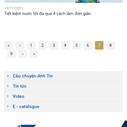
19/11/2021
Tiết kiệm nước tối đa qua 4 cách làm đơn giản
«
‹
1
2
3
4
5
6
7
8
9
›
»
Câu chuyện Anh Tin
Tin tức
Video
E - catalogue