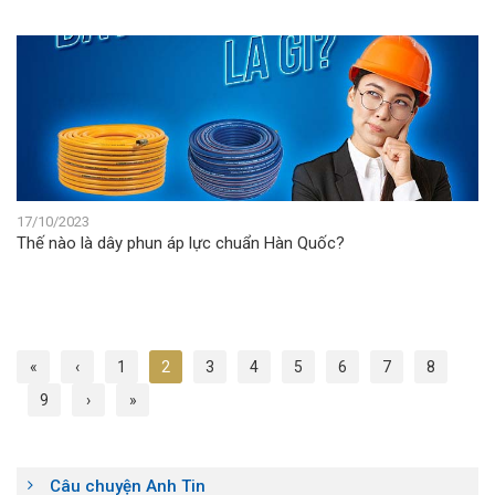
17/10/2023
Thế nào là dây phun áp lực chuẩn Hàn Quốc?
«
‹
1
2
3
4
5
6
7
8
9
›
»
Câu chuyện Anh Tin