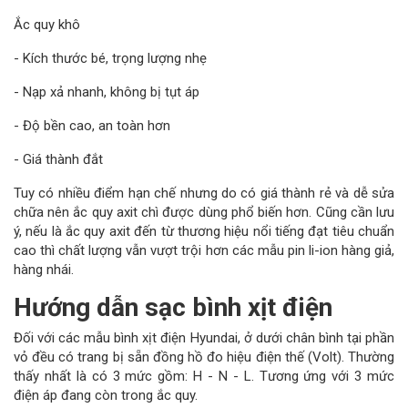
Ắc quy khô
- Kích thước bé, trọng lượng nhẹ
- Nạp xả nhanh, không bị tụt áp
- Độ bền cao, an toàn hơn
- Giá thành đắt
Tuy có nhiều điểm hạn chế nhưng do có giá thành rẻ và dễ sửa
chữa nên ắc quy axit chì được dùng phổ biến hơn. Cũng cần lưu
ý, nếu là ắc quy axit đến từ thương hiệu nổi tiếng đạt tiêu chuẩn
cao thì chất lượng vẫn vượt trội hơn các mẫu pin li-ion hàng giả,
hàng nhái.
Hướng dẫn sạc bình xịt điện
Đối với các mẫu bình xịt điện Hyundai, ở dưới chân bình tại phần
vỏ đều có trang bị sẵn đồng hồ đo hiệu điện thế (Volt). Thường
thấy nhất là có 3 mức gồm: H - N - L. Tương ứng với 3 mức
điện áp đang còn trong ắc quy.