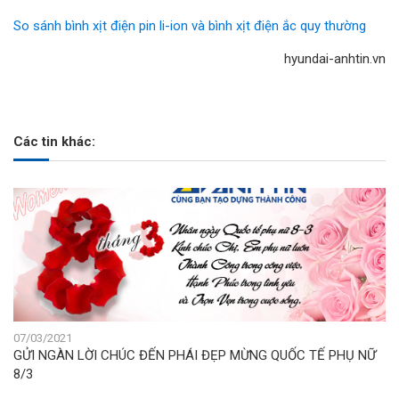
So sánh bình xịt điện pin li-ion và bình xịt điện ắc quy thường
hyundai-anhtin.vn
Các tin khác:
07/03/2021
GỬI NGÀN LỜI CHÚC ĐẾN PHÁI ĐẸP MỪNG QUỐC TẾ PHỤ NỮ
8/3