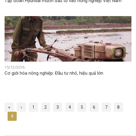
Tập đoàn Hyundai muốn đầu tư vào nông nghiệp Việt Nam
15/12/2016
Cơ giới hóa nông nghiệp: Đầu tư nhỏ, hiệu quả lớn
«
‹
1
2
3
4
5
6
7
8
9