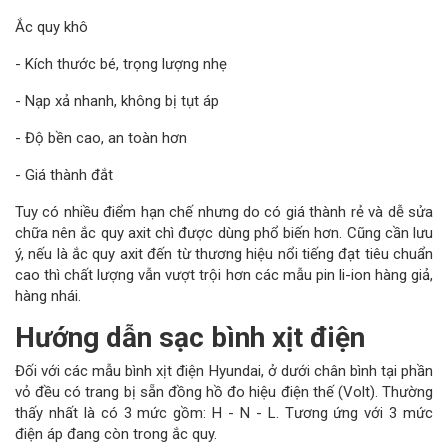
Ắc quy khô
- Kích thước bé, trọng lượng nhẹ
- Nạp xả nhanh, không bị tụt áp
- Độ bền cao, an toàn hơn
- Giá thành đắt
Tuy có nhiều điểm hạn chế nhưng do có giá thành rẻ và dễ sửa
chữa nên ắc quy axit chì được dùng phổ biến hơn. Cũng cần lưu
ý, nếu là ắc quy axit đến từ thương hiệu nổi tiếng đạt tiêu chuẩn
cao thì chất lượng vẫn vượt trội hơn các mẫu pin li-ion hàng giả,
hàng nhái.
Hướng dẫn sạc bình xịt điện
Đối với các mẫu bình xịt điện Hyundai, ở dưới chân bình tại phần
vỏ đều có trang bị sẵn đồng hồ đo hiệu điện thế (Volt). Thường
thấy nhất là có 3 mức gồm: H - N - L. Tương ứng với 3 mức
điện áp đang còn trong ắc quy.