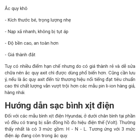
Ắc quy khô
- Kích thước bé, trọng lượng nhẹ
- Nạp xả nhanh, không bị tụt áp
- Độ bền cao, an toàn hơn
- Giá thành đắt
Tuy có nhiều điểm hạn chế nhưng do có giá thành rẻ và dễ sửa
chữa nên ắc quy axit chì được dùng phổ biến hơn. Cũng cần lưu
ý, nếu là ắc quy axit đến từ thương hiệu nổi tiếng đạt tiêu chuẩn
cao thì chất lượng vẫn vượt trội hơn các mẫu pin li-ion hàng giả,
hàng nhái.
Hướng dẫn sạc bình xịt điện
Đối với các mẫu bình xịt điện Hyundai, ở dưới chân bình tại phần
vỏ đều có trang bị sẵn đồng hồ đo hiệu điện thế (Volt). Thường
thấy nhất là có 3 mức gồm: H - N - L. Tương ứng với 3 mức
điện áp đang còn trong ắc quy.