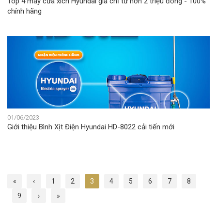
Top 4 máy cưa xích Hyundai giá chỉ từ hơn 2 triệu đồng - 100%
chính hãng
01/06/2023
Giới thiệu Bình Xịt Điện Hyundai HD-8022 cải tiến mới
«
‹
1
2
3
4
5
6
7
8
9
›
»