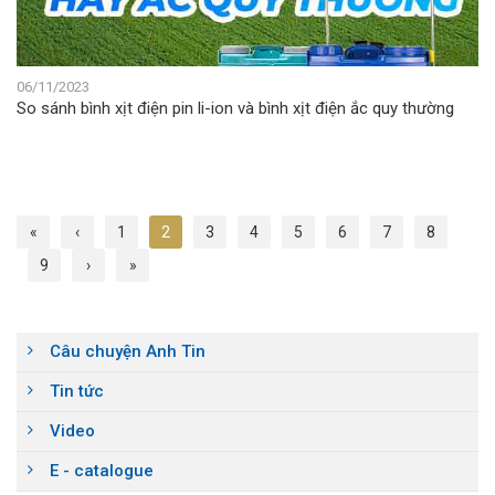
06/11/2023
So sánh bình xịt điện pin li-ion và bình xịt điện ắc quy thường
«
‹
1
2
3
4
5
6
7
8
9
›
»
Câu chuyện Anh Tin
Tin tức
Video
E - catalogue