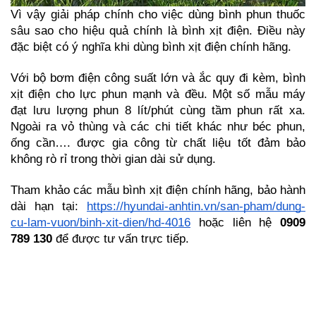
Vì vậy giải pháp chính cho việc dùng bình phun thuốc 
sâu sao cho hiệu quả chính là bình xịt điện. Điều này 
đặc biệt có ý nghĩa khi dùng bình xịt điện chính hãng.
Với bộ bơm điện công suất lớn và ắc quy đi kèm, bình 
xịt điện cho lực phun mạnh và đều. Một số mẫu máy 
đạt lưu lượng phun 8 lít/phút cùng tầm phun rất xa. 
Ngoài ra vỏ thùng và các chi tiết khác như béc phun, 
ống cần…. được gia công từ chất liệu tốt đảm bảo 
không rò rỉ trong thời gian dài sử dụng.
Tham khảo các mẫu bình xịt điện chính hãng, bảo hành 
dài hạn tại: 
https://hyundai-anhtin.vn/san-pham/dung-
cu-lam-vuon/binh-xit-dien/hd-4016
 hoặc liên hệ 
0909 
789 130
 để được tư vấn trực tiếp.