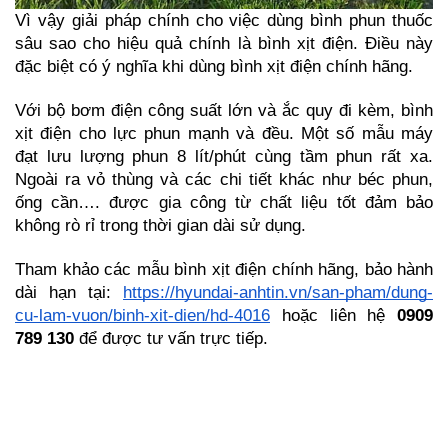
Vì vậy giải pháp chính cho việc dùng bình phun thuốc 
sâu sao cho hiệu quả chính là bình xịt điện. Điều này 
đặc biệt có ý nghĩa khi dùng bình xịt điện chính hãng.
Với bộ bơm điện công suất lớn và ắc quy đi kèm, bình 
xịt điện cho lực phun mạnh và đều. Một số mẫu máy 
đạt lưu lượng phun 8 lít/phút cùng tầm phun rất xa. 
Ngoài ra vỏ thùng và các chi tiết khác như béc phun, 
ống cần…. được gia công từ chất liệu tốt đảm bảo 
không rò rỉ trong thời gian dài sử dụng.
Tham khảo các mẫu bình xịt điện chính hãng, bảo hành 
dài hạn tại: 
https://hyundai-anhtin.vn/san-pham/dung-
cu-lam-vuon/binh-xit-dien/hd-4016
 hoặc liên hệ 
0909 
789 130
 để được tư vấn trực tiếp.