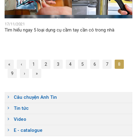
17/11/2021
Tìm hiểu ngay 5 loại dụng cụ cầm tay cần có trong nhà
«
‹
1
2
3
4
5
6
7
8
9
›
»
Câu chuyện Anh Tin
Tin tức
Video
E - catalogue