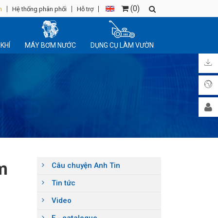
(
0
)
n
Hệ thống phân phối
Hỗ trợ
KHÍ
MÁY BƠM NƯỚC
DỤNG CỤ LÀM VƯỜN
m
Câu chuyện Anh Tin
Tin tức
Video
E - catalogue