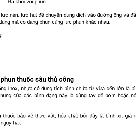
t…. Ra khỏi vòi phun.
lực nén, lực hút để chuyển dung dịch vào đường ống và đẩy
ử dụng mà có dạng phun cùng lực phun khác nhau.
g:
h phun thuốc sâu thủ công
ằng inox, nhựa có dung tích bình chứa từ vừa đến lớn là bì
hung của các bình dạng này là dùng tay để bơm hoặc né
huốc bảo vệ thực vật, hóa chất bởi đây là bình xịt giá rẻ
 nguy hại.