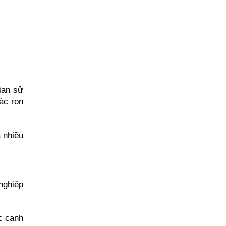
an sử 
ác ron 
 nhiều 
ghiệp 
 canh 