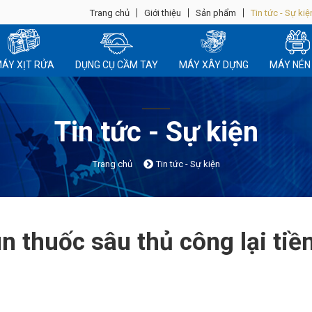
Trang chủ
Giới thiệu
Sản phẩm
Tin tức - Sự kiệ
ÁY XỊT RỬA
DỤNG CỤ CẦM TAY
MÁY XÂY DỰNG
MÁY NÉN 
Tin tức - Sự kiện
Trang chủ
Tin tức - Sự kiện
n thuốc sâu thủ công lại tiề