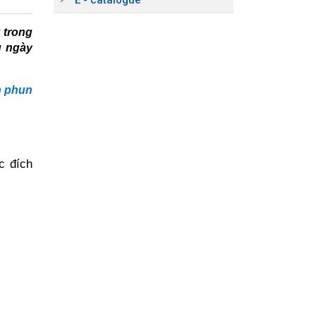
u trong
ụ ngày
h phun
 đích 