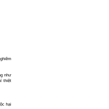
ghiêm 
g như 
thiệt 
ộc hại 