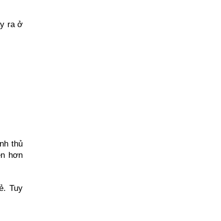
 ra ở 
nh thủ 
n hơn 
. Tuy 